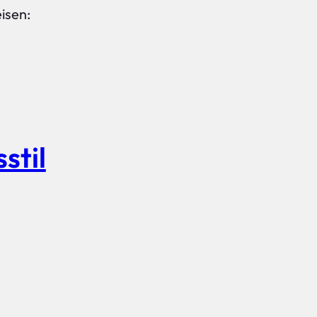
isen:
stil