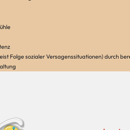
ühle
tenz
st Folge sozialer Versagenssituationen) durch berei
altung