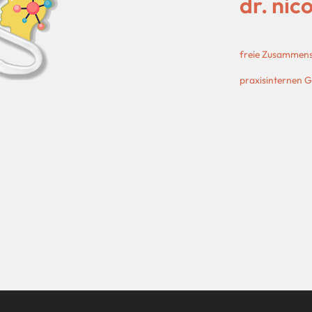
dr. nic
freie Zusammenst
praxisinternen 